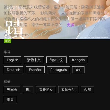
第1集： 宗易意外收留哲睿，兩人開始同居；陳毅與艾迪急
忙找尋張騰的下落。 影集簡介： 立志從醫的宗易和黑道分
子哲睿在格格不入的相處中日久生情，但一場黑幫鬥爭卻讓
他們從此陌路；導致一連串不幸的...
更多
26m
台灣
2023
免費
字幕
English
繁體中文
简体中文
français
Deutsch
Español
Português
हिन्दी
標籤
男同志
BL
青春戀愛
改編作品
台灣
影集