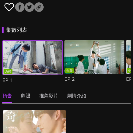
集數列表
免費
免
免費
EP
2
E
EP
1
預告
劇照
推薦影片
劇情介紹