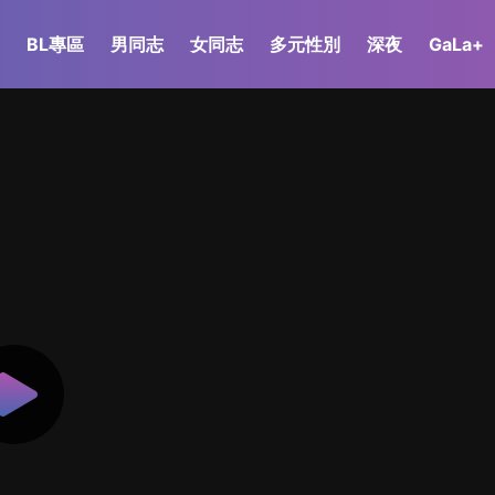
BL專區
男同志
女同志
多元性別
深夜
GaLa+