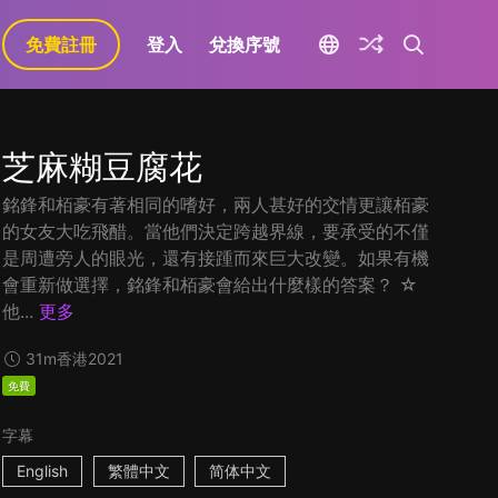
免費註冊
登入
兌換序號
芝麻糊豆腐花
銘鋒和栢豪有著相同的嗜好，兩人甚好的交情更讓栢豪
的女友大吃飛醋。當他們決定跨越界線，要承受的不僅
是周遭旁人的眼光，還有接踵而來巨大改變。如果有機
會重新做選擇，銘鋒和栢豪會給出什麼樣的答案？ ☆
他...
更多
31m
香港
2021
免費
字幕
English
繁體中文
简体中文