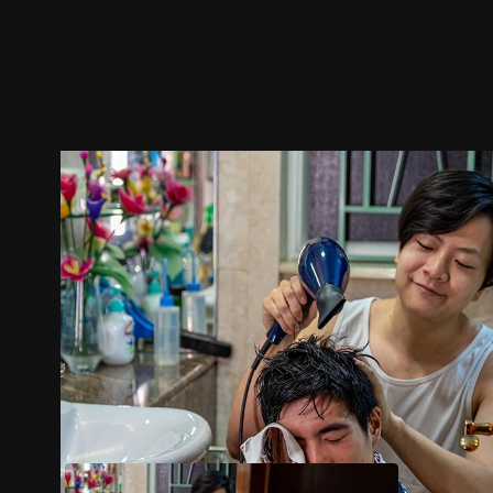
預告
劇照
推薦影片
劇情介紹