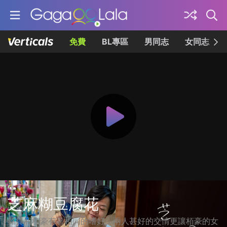
免費
BL專區
男同志
女同志
芝麻糊豆腐花
銘鋒和栢豪有著相同的嗜好，兩人甚好的交情更讓栢豪的女