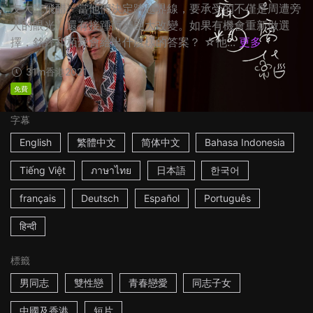
友大吃飛醋。當他們決定跨越界線，要承受的不僅是周遭旁
人的眼光，還有接踵而來巨大改變。如果有機會重新做選
擇，銘鋒和栢豪會給出什麼樣的答案？ ☆他...
更多
31m
香港
2021
免費
字幕
English
繁體中文
简体中文
Bahasa Indonesia
Tiếng Việt
ภาษาไทย
日本語
한국어
français
Deutsch
Español
Português
हिन्दी
標籤
男同志
雙性戀
青春戀愛
同志子女
中國及香港
短片