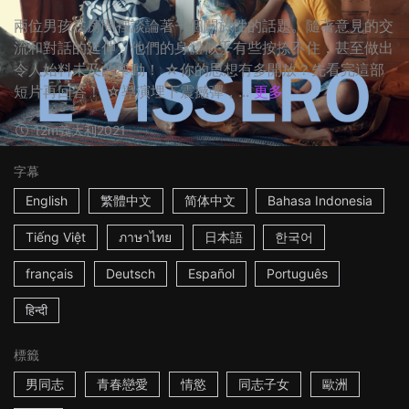
兩位男孩在房間裡談論著一個關於性的話題。隨著意見的交
流和對話的延伸，他們的身體似乎有些按捺不住，甚至做出
令人始料未及的舉動！ ☆你的思想有多開放？先看完這部
短片再回答！ ☆導演埋下震撼彈，...
更多
12m
義大利
2021
字幕
English
繁體中文
简体中文
Bahasa Indonesia
Tiếng Việt
ภาษาไทย
日本語
한국어
français
Deutsch
Español
Português
हिन्दी
標籤
男同志
青春戀愛
情慾
同志子女
歐洲