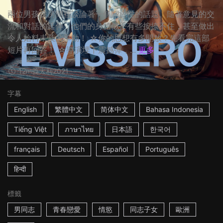
兩位男孩在房間裡談論著一個關於性的話題。隨著意見的交
流和對話的延伸，他們的身體似乎有些按捺不住，甚至做出
令人始料未及的舉動！ ☆你的思想有多開放？先看完這部
短片再回答！ ☆導演埋下震撼彈，...
更多
12m
義大利
2021
字幕
English
繁體中文
简体中文
Bahasa Indonesia
Tiếng Việt
ภาษาไทย
日本語
한국어
français
Deutsch
Español
Português
हिन्दी
標籤
男同志
青春戀愛
情慾
同志子女
歐洲