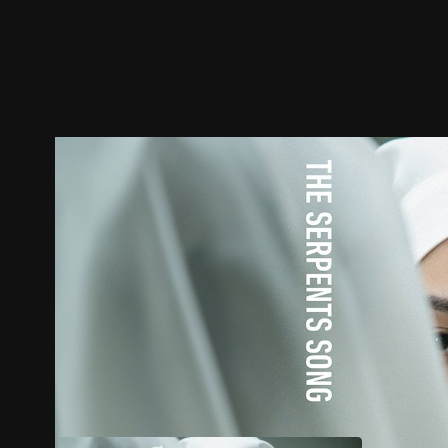
預告
劇照
推薦影片
劇情介紹