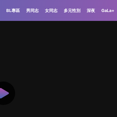
BL專區
男同志
女同志
多元性別
深夜
GaLa+