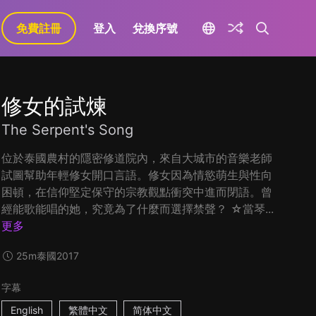
免費註冊
登入
兌換序號
修女的試煉
The Serpent's Song
位於泰國農村的隱密修道院內，來自大城市的音樂老師
試圖幫助年輕修女開口言語。修女因為情慾萌生與性向
困頓，在信仰堅定保守的宗教觀點衝突中進而閉語。曾
經能歌能唱的她，究竟為了什麼而選擇禁聲？ ☆當琴...
更多
25m
泰國
2017
字幕
English
繁體中文
简体中文