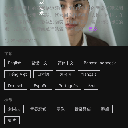
位於泰國農村的隱密修道院內，來自大城市的音樂老師試圖
幫助年輕修女開口言語。修女因為情慾萌生與性向困頓，在
信仰堅定保守的宗教觀點衝突中進而閉語。曾經能歌能唱的
她，究竟為了什麼而選擇禁聲？ ☆當琴...
更多
25m
泰國
2017
字幕
English
繁體中文
简体中文
Bahasa Indonesia
Tiếng Việt
日本語
한국어
français
Deutsch
Español
Português
हिन्दी
標籤
女同志
青春戀愛
宗教
音樂舞蹈
泰國
短片