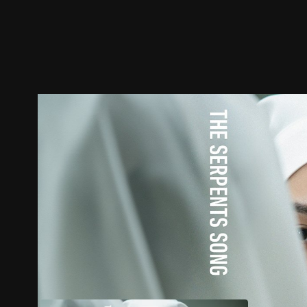
預告
劇照
推薦影片
劇情介紹