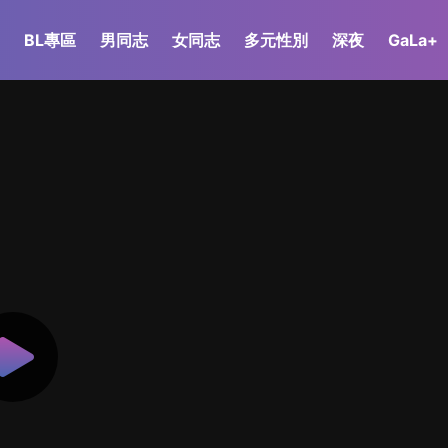
BL專區
男同志
女同志
多元性別
深夜
GaLa+