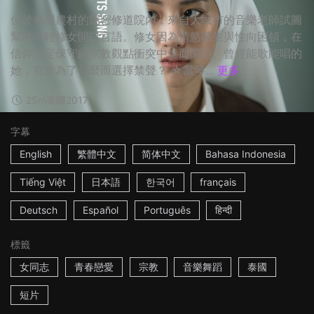
位於泰國農村的隱密修道院內，來自大城市的音樂老師試圖
幫助年輕修女開口言語。修女因為情慾萌生與性向困頓，在
信仰堅定保守的宗教觀點衝突中進而閉語。曾經能歌能唱的
她，究竟為了什麼而選擇禁聲？ ☆當琴...
更多
25m
泰國
2017
字幕
English
繁體中文
简体中文
Bahasa Indonesia
Tiếng Việt
日本語
한국어
français
Deutsch
Español
Português
हिन्दी
標籤
女同志
青春戀愛
宗教
音樂舞蹈
泰國
短片