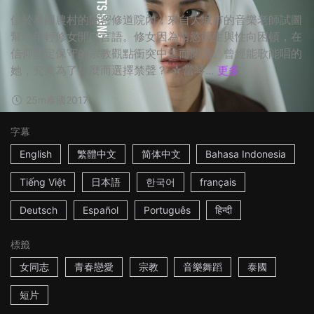
位於泰國農村的隱密修道院內，來自大城市的音樂老師試圖
幫助年輕修女開口言語。修女因為情慾萌生與性向困頓，在
信仰堅定保守的宗教觀點衝突中進而閉語。曾經能歌能唱的
她，究竟為了什麼而選擇禁聲？ ☆當琴...
更多
25m
泰國
2017
字幕
English
繁體中文
简体中文
Bahasa Indonesia
Tiếng Việt
日本語
한국어
français
Deutsch
Español
Português
हिन्दी
標籤
女同志
青春戀愛
宗教
音樂舞蹈
泰國
短片