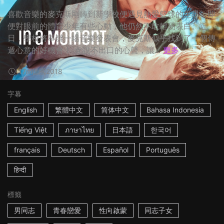
喜歡音樂的麥克斯剛轉到新學校便遇見熱愛籃球的里昂，即
便對眼前的體育少年有些心動，他仍然不敢輕易表白。近
日，學校將舉辦一場音樂發表會，麥克斯似乎找到了一個傳
遞心意的好機會！ ☆說不出口的心聲，讓...
更多
17m
德國
2018
字幕
English
繁體中文
简体中文
Bahasa Indonesia
Tiếng Việt
ภาษาไทย
日本語
한국어
français
Deutsch
Español
Português
हिन्दी
標籤
男同志
青春戀愛
性向啟蒙
同志子女