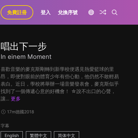
免費註冊
登入
兌換序號
唱出下一步
In einem Moment
喜歡音樂的麥克斯剛轉到新學校便遇見熱愛籃球的里
昂，即便對眼前的體育少年有些心動，他仍然不敢輕易
表白。近日，學校將舉辦一場音樂發表會，麥克斯似乎
找到了一個傳遞心意的好機會！ ☆說不出口的心聲，
讓...
更多
17m
德國
2018
字幕
English
繁體中文
简体中文