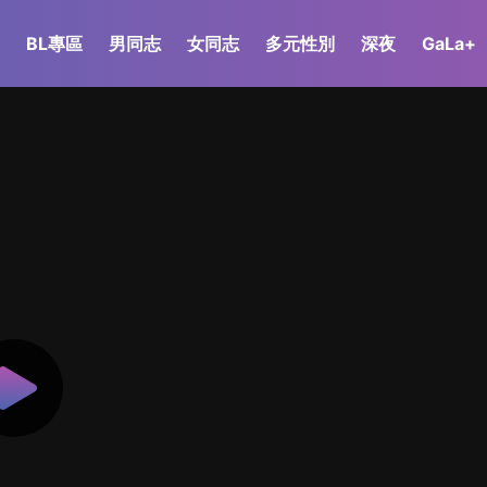
BL專區
男同志
女同志
多元性別
深夜
GaLa+