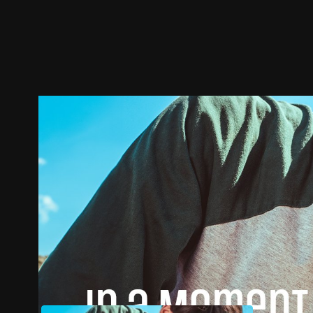
預告
劇照
推薦影片
劇情介紹