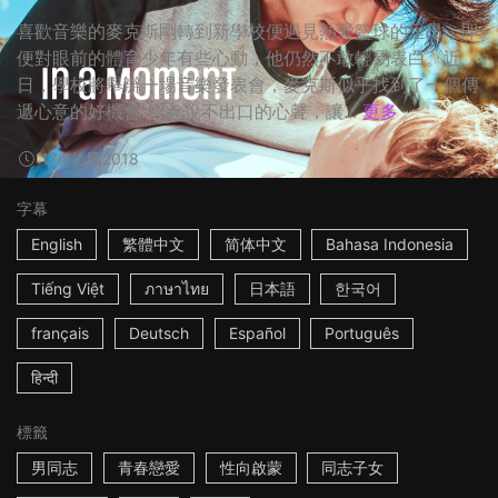
喜歡音樂的麥克斯剛轉到新學校便遇見熱愛籃球的里昂，即
便對眼前的體育少年有些心動，他仍然不敢輕易表白。近
日，學校將舉辦一場音樂發表會，麥克斯似乎找到了一個傳
遞心意的好機會！ ☆說不出口的心聲，讓...
更多
17m
德國
2018
字幕
English
繁體中文
简体中文
Bahasa Indonesia
Tiếng Việt
ภาษาไทย
日本語
한국어
français
Deutsch
Español
Português
हिन्दी
標籤
男同志
青春戀愛
性向啟蒙
同志子女