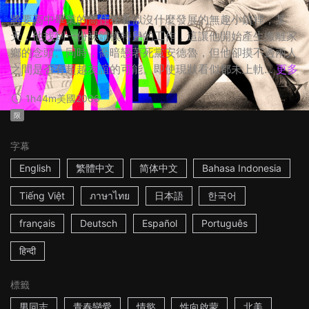
將要高中畢業的喬住在看似沒什麼發展的無趣小鎮裡，某
天，他找到一份裸體模特兒的工作，這讓他開始產生搬離家
鄉的念頭。同時，喬暗戀著死黨安德魯，但他卻摸不透兩人
之間是否有超越友誼的可能。即使現狀看似都未上軌...
更多
1h44m
美國
2006
限
字幕
English
繁體中文
简体中文
Bahasa Indonesia
Tiếng Việt
ภาษาไทย
日本語
한국어
français
Deutsch
Español
Português
हिन्दी
標籤
男同志
青春戀愛
情慾
性向啟蒙
北美