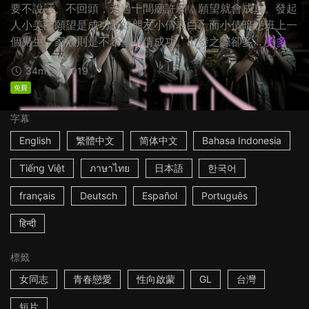
要不說話、不回頭，走過十間廟許願，願望就會成真。發起
人小美的願望是成功跟好朋友小倩表白；而小倩暗戀班上一
個男生；家欣則是不希望小倩成功。出發之際卻多...
更多
34m
臺灣
2019
免費
字幕
English
繁體中文
简体中文
Bahasa Indonesia
Tiếng Việt
ภาษาไทย
日本語
한국어
français
Deutsch
Español
Português
हिन्दी
標籤
女同志
青春戀愛
性向啟蒙
GL
台灣
短片