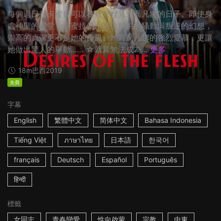
每個週日是卡蜜拉可以在教會裡見到喬凡娜的日子。即使身
處神聖的殿堂，卡蜜拉仍止不住腦中的騷動與叛逆的幻想，
崇高的貞潔更不是她的作風。她對喬凡娜的強烈愛慕，更讓
她做出驚人的舉動…… ☆就算無法成為...
更多
18m
巴西
2019
免費
字幕
English
繁體中文
简体中文
Bahasa Indonesia
Tiếng Việt
ภาษาไทย
日本語
한국어
français
Deutsch
Español
Português
हिन्दी
標籤
女同志
青春戀愛
性向啟蒙
宗教
中東