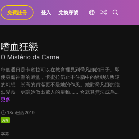
免費註冊
登入
兌換序號
嗜血狂戀
O Mistério da Carne
每個週日是卡蜜拉可以在教會裡見到喬凡娜的日子。即
使身處神聖的殿堂，卡蜜拉仍止不住腦中的騷動與叛逆
的幻想，崇高的貞潔更不是她的作風。她對喬凡娜的強
烈愛慕，更讓她做出驚人的舉動…… ☆就算無法成為...
更多
18m
巴西
2019
免費
字幕