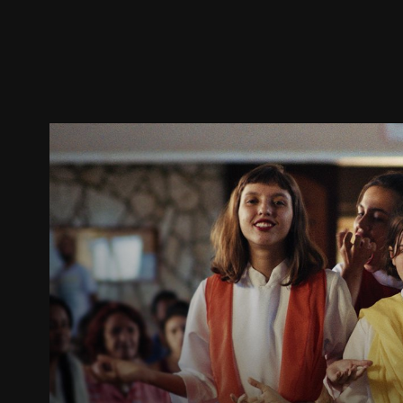
預告
劇照
推薦影片
劇情介紹