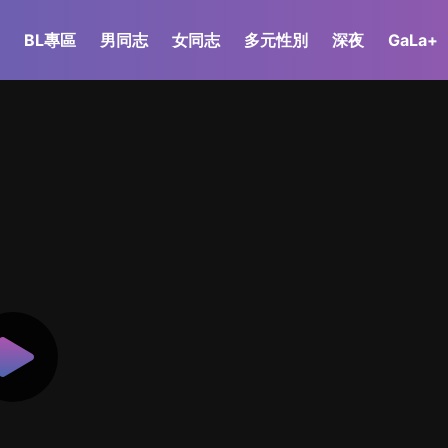
BL專區
男同志
女同志
多元性別
深夜
GaLa+