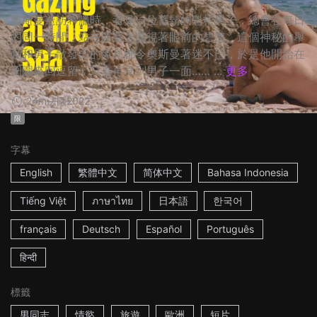
奧斯曼造訪希臘時，看見一位蓄鬍的魁梧男子，總會在每日
的同一時間，站在露臺上凝視著眼前的碧海。這個神秘的舉
動和男子散發出的氣息都令奧斯曼著迷不已，於是他開始在
周圍來回逗留，只為再見到男子一面…… ...
更多
24m
法國
2022
限
字幕
English
繁體中文
简体中文
Bahasa Indonesia
Tiếng Việt
ภาษาไทย
日本語
한국어
français
Deutsch
Español
Português
हिन्दी
標籤
男同志
情慾
旅遊
歐洲
短片