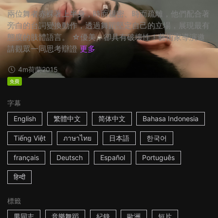
兩位舞者赤裸著上半身，時而親密、時而疏離，他們配合著
旁白的台詞變換動作，透過舞蹈堅定自己的立場，展現最有
態度的肢體語言。 ☆優美，卻具有破壞性！藝術家導演邀
請觀眾一同思考辯證
更多
4m
荷蘭
2015
免費
字幕
English
繁體中文
简体中文
Bahasa Indonesia
Tiếng Việt
ภาษาไทย
日本語
한국어
français
Deutsch
Español
Português
हिन्दी
標籤
男同志
音樂舞蹈
紀錄
歐洲
短片