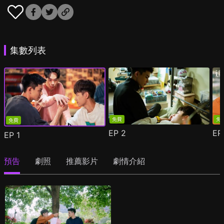
集數列表
免費
免
免費
EP
2
E
EP
1
預告
劇照
推薦影片
劇情介紹