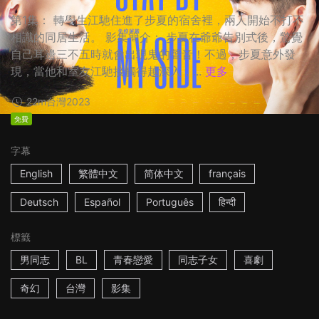
第1集： 轉學生江馳住進了步夏的宿舍裡，兩人開始不打不
相識的同居生活。 影集簡介： 步夏在爺爺告別式後，驚覺
自己耳邊三不五時就會出現鬼的聲音！不過，步夏意外發
現，當他和室友江馳接觸得越深入，...
更多
22m
台灣
2023
免費
字幕
English
繁體中文
简体中文
français
Deutsch
Español
Português
हिन्दी
標籤
男同志
BL
青春戀愛
同志子女
喜劇
奇幻
台灣
影集