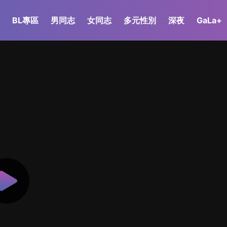
BL專區
男同志
女同志
多元性別
深夜
GaLa+