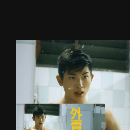
預告
劇照
推薦影片
劇情介紹