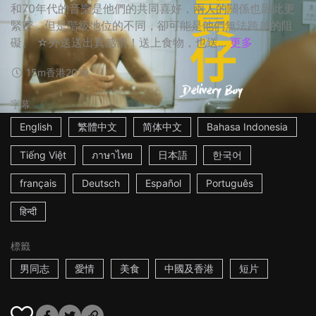
和70年代的音樂是他們的共同喜好，兩人的關係也因此更
緊密，但是階級地位的不同，卻可能是他們無法跨越的阻
礙。 ☆外送送出真感情！送上食物，也送...
更多
15m
香港
2019
字幕
English
繁體中文
简体中文
Bahasa Indonesia
Tiếng Việt
ภาษาไทย
日本語
한국어
français
Deutsch
Español
Português
हिन्दी
標籤
男同志
愛情
美食
中國及香港
短片