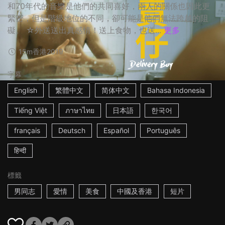
和70年代的音樂是他們的共同喜好，兩人的關係也因此更
緊密，但是階級地位的不同，卻可能是他們無法跨越的阻
礙。 ☆外送送出真感情！送上食物，也送...
更多
15m
香港
2019
字幕
English
繁體中文
简体中文
Bahasa Indonesia
Tiếng Việt
ภาษาไทย
日本語
한국어
français
Deutsch
Español
Português
हिन्दी
標籤
男同志
愛情
美食
中國及香港
短片