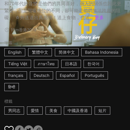
和70年代的音樂是他們的共同喜好，兩人的關係也因此更
緊密，但是階級地位的不同，卻可能是他們無法跨越的阻
礙。 ☆外送送出真感情！送上食物，也送...
更多
15m
香港
2019
字幕
English
繁體中文
简体中文
Bahasa Indonesia
Tiếng Việt
ภาษาไทย
日本語
한국어
français
Deutsch
Español
Português
हिन्दी
標籤
男同志
愛情
美食
中國及香港
短片