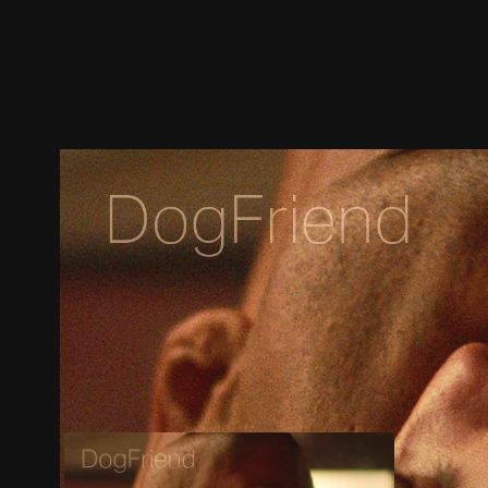
預告
劇照
推薦影片
劇情介紹