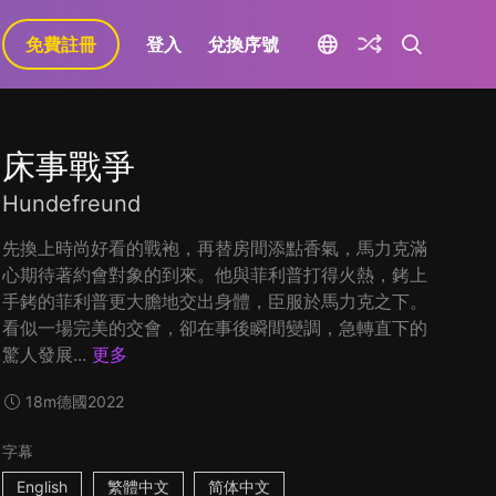
免費註冊
登入
兌換序號
床事戰爭
Hundefreund
先換上時尚好看的戰袍，再替房間添點香氣，馬力克滿
心期待著約會對象的到來。他與菲利普打得火熱，銬上
手銬的菲利普更大膽地交出身體，臣服於馬力克之下。
看似一場完美的交會，卻在事後瞬間變調，急轉直下的
驚人發展...
更多
18m
德國
2022
字幕
English
繁體中文
简体中文