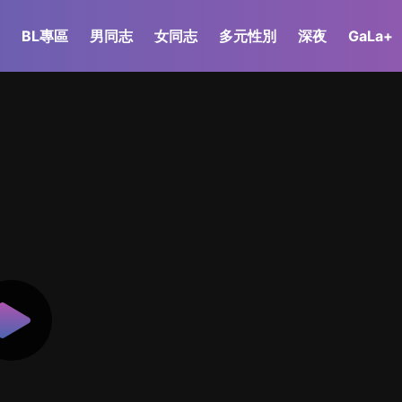
BL專區
男同志
女同志
多元性別
深夜
GaLa+