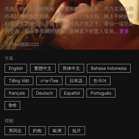
先換上時尚好看的戰袍，再替房間添點香氣，馬力克滿心期
待著約會對象的到來。他與菲利普打得火熱，銬上手銬的菲
利普更大膽地交出身體，臣服於馬力克之下。看似一場完美
的交會，卻在事後瞬間變調，急轉直下的驚人發展...
更多
18m
德國
2022
字幕
English
繁體中文
简体中文
Bahasa Indonesia
Tiếng Việt
ภาษาไทย
日本語
한국어
français
Deutsch
Español
Português
हिन्दी
標籤
男同志
約炮
歐洲
短片