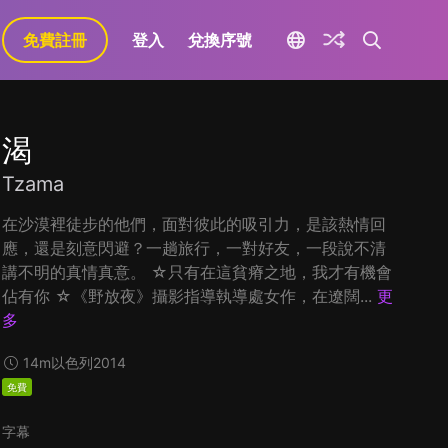
免費註冊
登入
兌換序號
渴
Tzama
在沙漠裡徒步的他們，面對彼此的吸引力，是該熱情回
應，還是刻意閃避？一趟旅行，一對好友，一段說不清
講不明的真情真意。 ☆只有在這貧瘠之地，我才有機會
佔有你 ☆《野放夜》攝影指導執導處女作，在遼闊...
更
多
14m
以色列
2014
免費
字幕