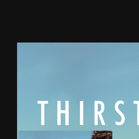
預告
劇照
推薦影片
劇情介紹