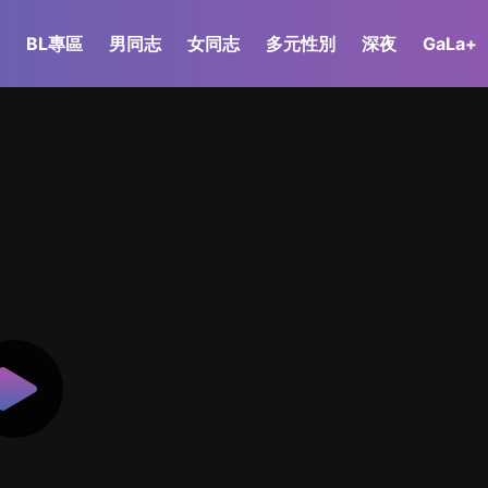
BL專區
男同志
女同志
多元性別
深夜
GaLa+