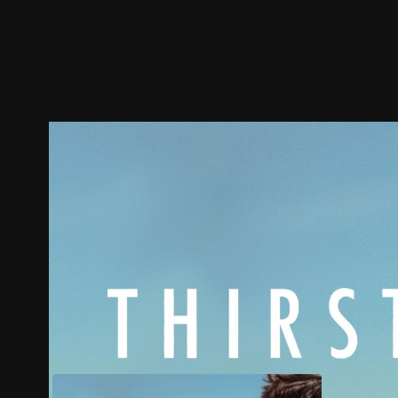
預告
劇照
推薦影片
劇情介紹