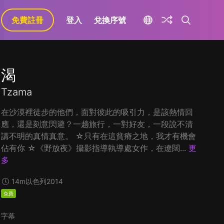
免費註冊
登入
兌換序號
渴
Tzama
在沙漠裡徒步的他們，面對彼此的吸引力，是該熱情回
應，還是刻意閃避？一趟旅行，一對好友，一段說不清
講不明的真情真意。 ☆只有在這貧瘠之地，我才有機會
佔有你 ☆《野放夜》攝影指導執導處女作，在遼闊...
更
多
14m
以色列
2014
免費
字幕