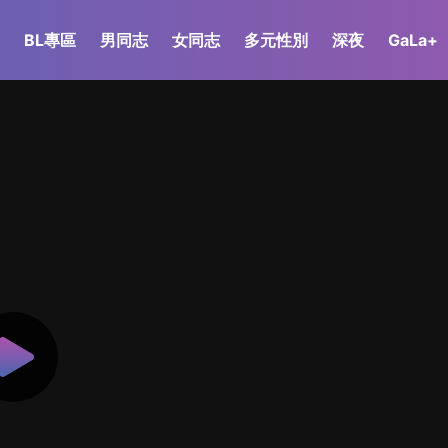
BL專區
男同志
女同志
多元性別
深夜
GaLa+