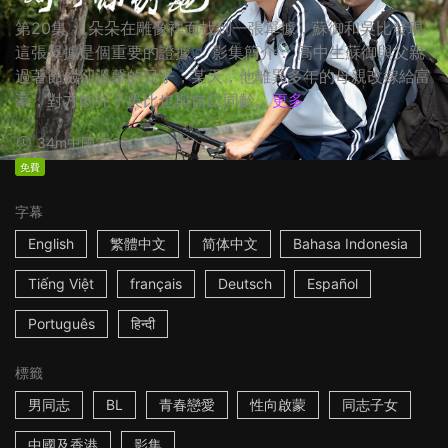
第20集： 朵朵在雕像裡面找到一張單據，蘇御和吳比發現
這張單據是個重要的證據。 影集簡介： 高中生蘇御與父親
過著節儉卻溫馨的日子，某天，他離異多年的母親改嫁給富
豪，對方的兒子吳比也與自己同齡...
更多
34m
中國
2023
免費
字幕
English
繁體中文
简体中文
Bahasa Indonesia
Tiếng Việt
français
Deutsch
Español
Português
हिन्दी
標籤
男同志
BL
青春戀愛
性向啟蒙
同志子女
中國及香港
影集