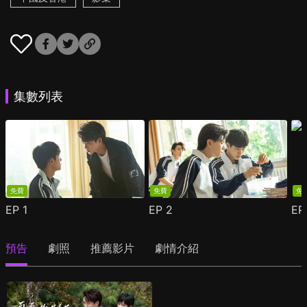
集數列表
免費
免費
免
EP
1
EP
2
E
預告
劇照
推薦影片
劇情介紹