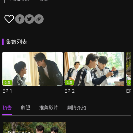
集數列表
免費
免費
免
EP
1
EP
2
E
預告
劇照
推薦影片
劇情介紹