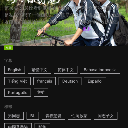
第16集： 吳比看到蘇御的父親遲遲找不到合適的店面，於
是私底下想了一個辦法。 影集簡介： 高中生蘇御與父親過
著節儉卻溫馨的日子，某天，他離異多年的母親改嫁給富
豪，對方的兒子吳比也與自己同齡，...
更多
35m
中國
2023
免費
字幕
English
繁體中文
简体中文
Bahasa Indonesia
Tiếng Việt
français
Deutsch
Español
Português
हिन्दी
標籤
男同志
BL
青春戀愛
性向啟蒙
同志子女
中國及香港
影集