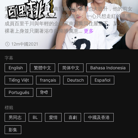
第6集： 開始直播後，南博萬的知名度也大提升，他的前女
友也開始質疑他的性向。 影集簡介： 一心只想走紅的男團
成員百里千川與年輕的企業家南博萬同住屋簷下。某天，赤
裸著上身並只圍著浴巾的南博萬意...
更多
12m
中國
2021
字幕
English
繁體中文
简体中文
Bahasa Indonesia
Tiếng Việt
français
Deutsch
Español
Português
हिन्दी
標籤
男同志
BL
愛情
喜劇
中國及香港
影集