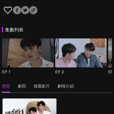
集數列表
EP
1
EP
2
E
預告
劇照
推薦影片
劇情介紹