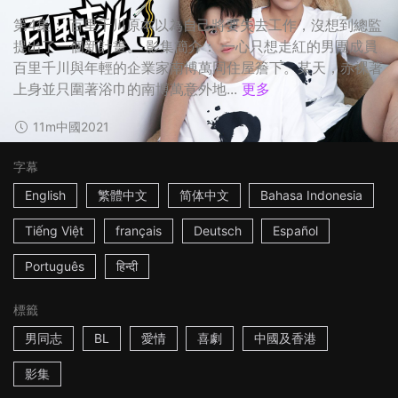
第4集： 百里千川原本以為自己將要失去工作，沒想到總監
提出了一個新計畫。 影集簡介： 一心只想走紅的男團成員
百里千川與年輕的企業家南博萬同住屋簷下。某天，赤裸著
上身並只圍著浴巾的南博萬意外地...
更多
11m
中國
2021
字幕
English
繁體中文
简体中文
Bahasa Indonesia
Tiếng Việt
français
Deutsch
Español
Português
हिन्दी
標籤
男同志
BL
愛情
喜劇
中國及香港
影集