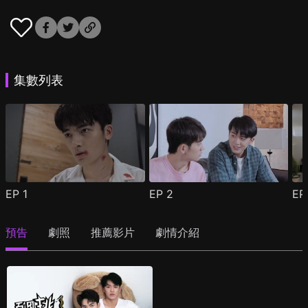
集數列表
EP
1
EP
2
E
預告
劇照
推薦影片
劇情介紹