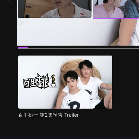
EP
1
EP
2
預告
劇照
推薦影片
劇情介紹
百里挑一 第2集預告 Trailer