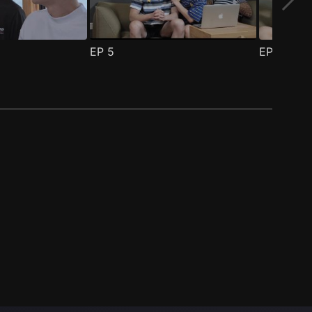
EP
5
EP
6