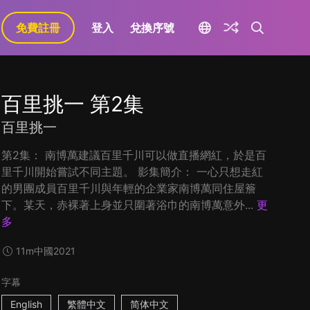
免費註冊
登入
兌換序號
百里挑一 第2集
百里挑一
第2集： 南博萬建議百里千川可以做直播網紅，於是百
里千川開始嘗試不同主題。 影集簡介： 一心只想走紅
的男團成員百里千川與年輕的企業家南博萬同住屋簷
下。某天，赤裸著上身並只圍著浴巾的南博萬意外...
更
多
11m
中國
2021
字幕
English
繁體中文
简体中文