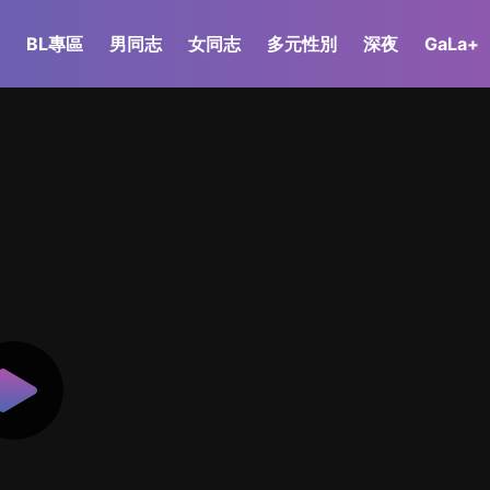
BL專區
男同志
女同志
多元性別
深夜
GaLa+