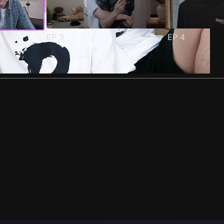
EP
3
EP
4