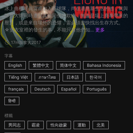
冰上曲棍球員雷甫加入新球隊，尚在適應新生活的他，就與
隊員大衛同時遭到其他同儕的欺凌，無論是場上賽事帶來的
壓力，或是來自場外的恐懼，雷必須盡快找出生存方式。
☆更衣室裡的發生的事，不能只有他們知...
更多
17m
加拿大
2017
字幕
English
繁體中文
简体中文
Bahasa Indonesia
Tiếng Việt
ภาษาไทย
日本語
한국어
français
Deutsch
Español
Português
हिन्दी
標籤
男同志
霸凌
性向啟蒙
運動
北美