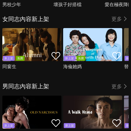
男校少年
壞孩子好搭檔
愛在極夜降
女同志內容新上架
更多
新上架
免費
新上架
免費
新
同窗生
海倫她媽
替
男同志內容新上架
更多
新上架
新上架
新