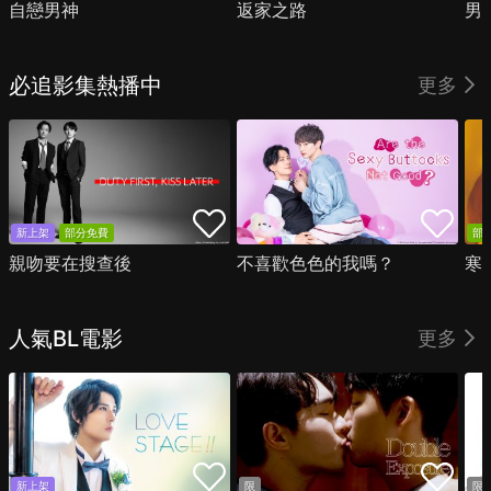
自戀男神
返家之路
男
必追影集熱播中
更多
新上架
部分免費
部
親吻要在搜查後
不喜歡色色的我嗎？
寒
人氣BL電影
更多
新上架
限
限