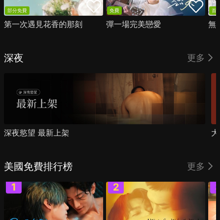
部分免費
免費
首
第一次遇見花香的那刻
彈一場完美戀愛
無
深夜
更多
深夜慾望 最新上架
大
美國免費排行榜
更多