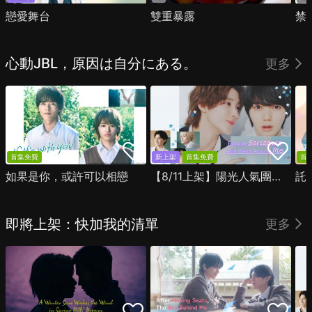
戀愛舞台
雙重暴露
禁
心動JBL，原因は自分にある。
更多
首集免費
新上架
首集免費
首
如果是你，或許可以相戀
【8/11上架】陽光人氣團中的芹澤，在我面前卻有點不對勁
託
即將上架：快加我的清單
更多