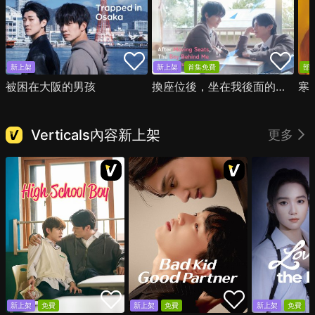
新上架
新上架
首集免費
部
被困在大阪的男孩
換座位後，坐在我後面的男生好像喜歡我
寒
Verticals內容新上架
更多
新上架
免費
新上架
免費
新上架
免費