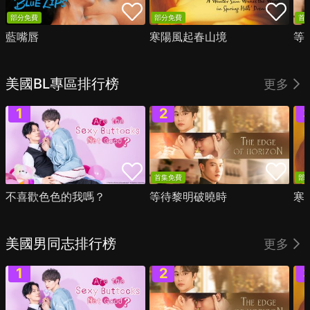
部分免費
部分免費
首
藍嘴唇
寒陽風起春山境
等
美國BL專區排行榜
更多
首集免費
部
不喜歡色色的我嗎？
等待黎明破曉時
寒
美國男同志排行榜
更多