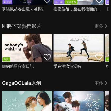
新上架
新上架
首集免費
新
寒陽風起春山境 小劇場
換座位後，坐在我後面的男生好像喜歡我
即將下架熱門影片
更多
免費
免
紐約熟男寂寞日記
愛在潮浪洶湧時
奇
GagaOOLala原創
更多