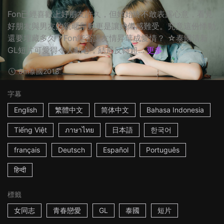
Fon已經喜歡上好朋友許久，但她始終不敢表露心意，看見
好朋友與男友的親暱舉動更是讓她備感難受。究竟這份悸動
還要埋藏多久？Fon能否讓友情昇華成愛情？ ☆泰國清新
GL短片可愛得令人動心，結局反轉超...
更多
8m
泰國
2018
字幕
English
繁體中文
简体中文
Bahasa Indonesia
Tiếng Việt
ภาษาไทย
日本語
한국어
français
Deutsch
Español
Português
हिन्दी
標籤
女同志
青春戀愛
GL
泰國
短片