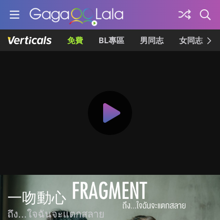
免費
BL專區
男同志
女同志
一吻動心
ถึง...ใจฉันจะแตกสลาย