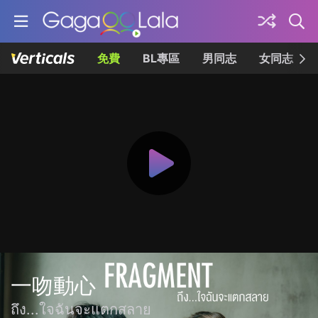
免費
BL專區
男同志
女同志
一吻動心
ถึง...ใจฉันจะแตกสลาย