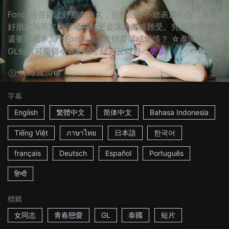
Fon已經喜歡上好朋友許久，但她始終不敢表露心意，看見
好朋友與男友的親暱舉動更是讓她備感難受。究竟這份悸動
還要埋藏多久？Fon能否讓友情昇華成愛情？ ☆泰國清新
GL短片可愛得令人動心，結局反轉超...
更多
8m
泰國
2018
字幕
English
繁體中文
简体中文
Bahasa Indonesia
Tiếng Việt
ภาษาไทย
日本語
한국어
français
Deutsch
Español
Português
हिन्दी
標籤
女同志
青春戀愛
GL
泰國
短片