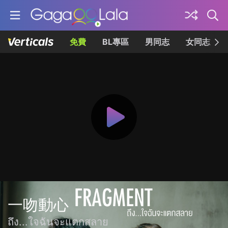
免費
BL專區
男同志
女同志
一吻動心
ถึง...ใจฉันจะแตกสลาย