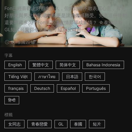
Fon已經喜歡上好朋友許久，但她始終不敢表露心意，看見
好朋友與男友的親暱舉動更是讓她備感難受。究竟這份悸動
還要埋藏多久？Fon能否讓友情昇華成愛情？ ☆泰國清新
GL短片可愛得令人動心，結局反轉超...
更多
8m
泰國
2018
字幕
English
繁體中文
简体中文
Bahasa Indonesia
Tiếng Việt
ภาษาไทย
日本語
한국어
français
Deutsch
Español
Português
हिन्दी
標籤
女同志
青春戀愛
GL
泰國
短片