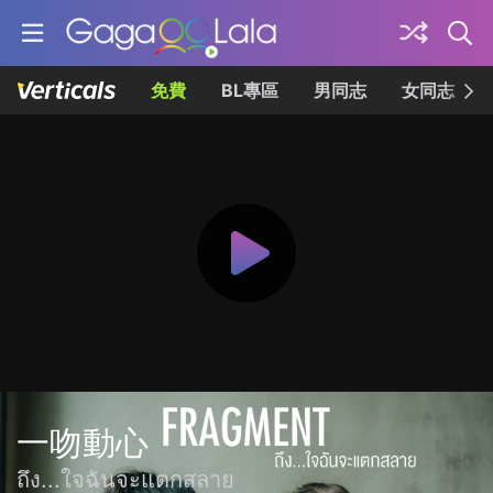
免費
BL專區
男同志
女同志
一吻動心
ถึง...ใจฉันจะแตกสลาย