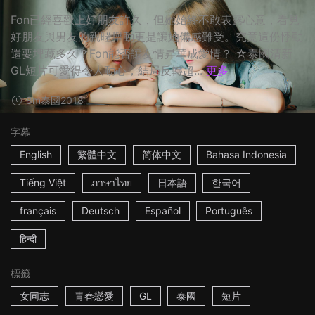
Fon已經喜歡上好朋友許久，但她始終不敢表露心意，看見
好朋友與男友的親暱舉動更是讓她備感難受。究竟這份悸動
還要埋藏多久？Fon能否讓友情昇華成愛情？ ☆泰國清新
GL短片可愛得令人動心，結局反轉超...
更多
8m
泰國
2018
字幕
English
繁體中文
简体中文
Bahasa Indonesia
Tiếng Việt
ภาษาไทย
日本語
한국어
français
Deutsch
Español
Português
हिन्दी
標籤
女同志
青春戀愛
GL
泰國
短片