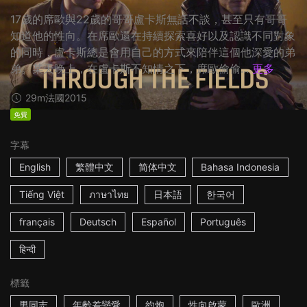
17歲的席歐與22歲的哥哥盧卡斯無話不談，甚至只有哥哥
知道他的性向。在席歐還在持續探索喜好以及認識不同對象
的同時，盧卡斯總是會用自己的方式來陪伴這個他深愛的弟
弟。某天晚上，在盧卡斯不知情之下，席歐偷偷...
更多
29m
法國
2015
免費
字幕
English
繁體中文
简体中文
Bahasa Indonesia
Tiếng Việt
ภาษาไทย
日本語
한국어
français
Deutsch
Español
Português
हिन्दी
標籤
男同志
年齡差戀愛
約炮
性向啟蒙
歐洲