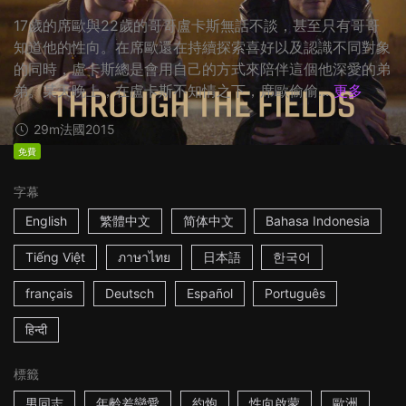
17歲的席歐與22歲的哥哥盧卡斯無話不談，甚至只有哥哥
知道他的性向。在席歐還在持續探索喜好以及認識不同對象
的同時，盧卡斯總是會用自己的方式來陪伴這個他深愛的弟
弟。某天晚上，在盧卡斯不知情之下，席歐偷偷...
更多
29m
法國
2015
免費
字幕
English
繁體中文
简体中文
Bahasa Indonesia
Tiếng Việt
ภาษาไทย
日本語
한국어
français
Deutsch
Español
Português
हिन्दी
標籤
男同志
年齡差戀愛
約炮
性向啟蒙
歐洲