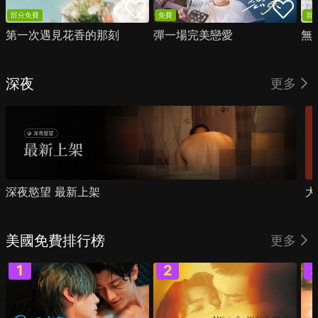
部分免費
免費
首
第一次遇見花香的那刻
彈一場完美戀愛
無
深夜
更多
深夜慾望 最新上架
大
美國免費排行榜
更多