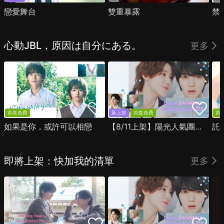
戀愛舞台
雙重暴露
禁
心動JBL，原因は自分にある。
更多
首集免費
新上架
首集免費
首
如果是你，或許可以相戀
【8/11上架】陽光人氣團中的芹澤，在我面前卻有點不對勁
託
即將上架：快加我的清單
更多