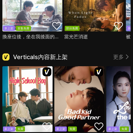
新上架
首集免費
部分免費
新
換座位後，坐在我後面的男生好像喜歡我
當光芒消逝
被
Verticals內容新上架
更多
新上架
免費
新上架
免費
新上架
免費