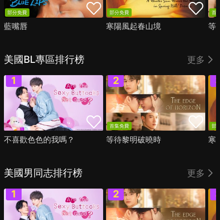
部分免費
部分免費
首
藍嘴唇
寒陽風起春山境
等
美國BL專區排行榜
更多
首集免費
部
不喜歡色色的我嗎？
等待黎明破曉時
寒
美國男同志排行榜
更多