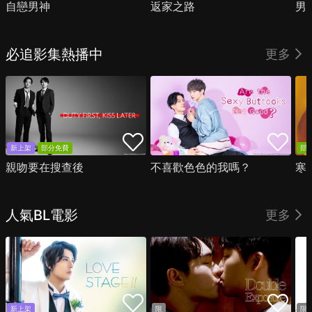
自戀男神
返家之路
男
必追影集熱播中
更多
新上架
部分免費
部
親吻要在搜查後
不喜歡色色的我嗎？
寒
人氣BL電影
更多
新上架
限
限