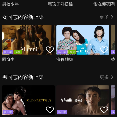
男校少年
壞孩子好搭檔
愛在極夜降
女同志內容新上架
更多
新上架
免費
新上架
免費
新
同窗生
海倫她媽
替
男同志內容新上架
更多
新上架
新上架
新