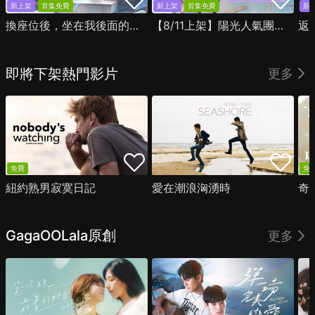
新上架
首集免費
新上架
首集免費
新
換座位後，坐在我後面的男生好像喜歡我
【8/11上架】陽光人氣團中的芹澤，在我面前卻有點不對勁
返
即將下架熱門影片
更多
免費
免
紐約熟男寂寞日記
愛在潮浪洶湧時
奇
GagaOOLala原創
更多