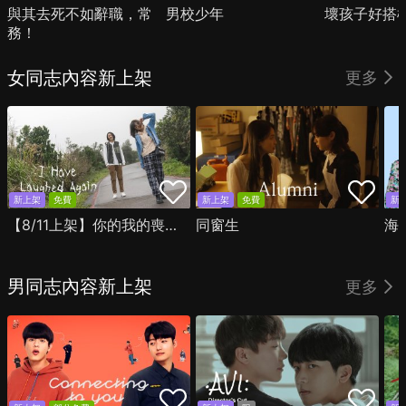
與其去死不如辭職，常
男校少年
壞孩子好搭
務！
女同志內容新上架
更多
新上架
免費
新上架
免費
新
【8/11上架】你的我的喪屍時光
同窗生
海
男同志內容新上架
更多