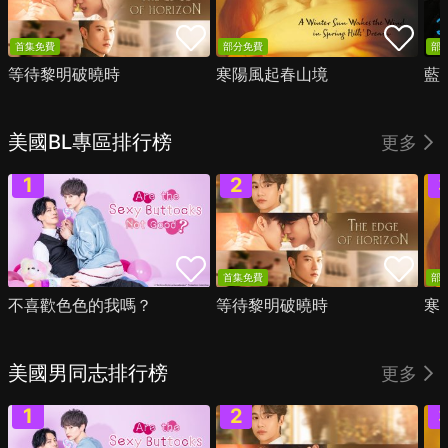
首集免費
部分免費
部
等待黎明破曉時
寒陽風起春山境
藍
美國BL專區排行榜
更多
首集免費
部
不喜歡色色的我嗎？
等待黎明破曉時
寒
美國男同志排行榜
更多