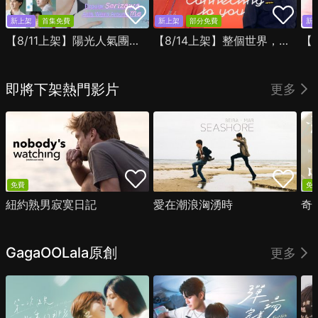
新上架
首集免費
新上架
部分免費
新
【8/11上架】陽光人氣團中的芹澤，在我面前卻有點不對勁
【8/14上架】整個世界，只有你連上了我
即將下架熱門影片
更多
免費
免
紐約熟男寂寞日記
愛在潮浪洶湧時
奇
GagaOOLala原創
更多