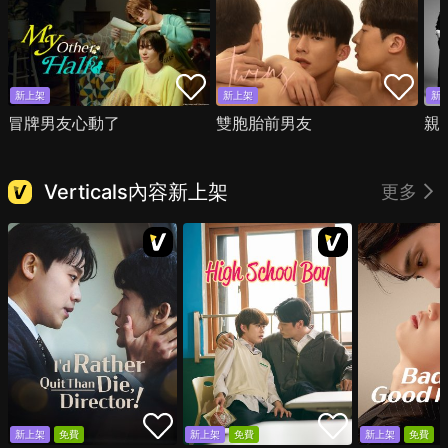
新上架
新上架
新
冒牌男友心動了
雙胞胎前男友
親
Verticals內容新上架
更多
新上架
免費
新上架
免費
新上架
免費