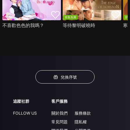
首集免費
部
不喜歡色色的我嗎？
等待黎明破曉時
寒
兌換序號
追蹤社群
客戶服務
FOLLOW US
關於我們
服務條款
常見問題
隱私權