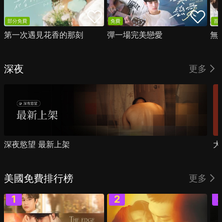
部分免費
免費
首
第一次遇見花香的那刻
彈一場完美戀愛
無
深夜
更多
深夜慾望 最新上架
大
美國免費排行榜
更多