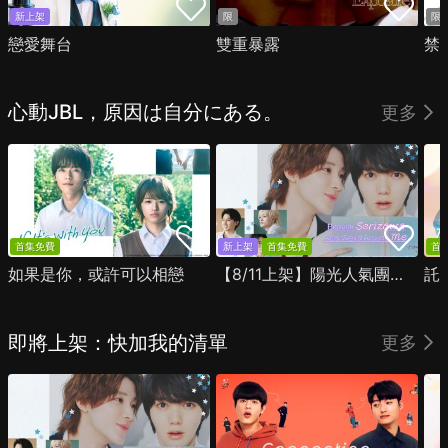
新上架
限
限
戀愛舞台
雙重暴露
禁
心動JBL，原因は自分にある。
更多
首集免費
新上架
首集免費
首
如果是你，或許可以相戀
【8/11上架】陽光人氣團中的芹澤，在我面前卻有點不對勁
託
即將上架：快加我的清單
更多