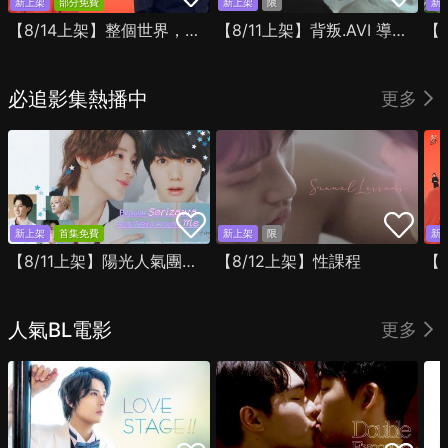
新上架
部分免費
新上架
限
新
【8/14上架】整個世界，只有你連上了我
【8/11上架】背叛.AVI 導演剪輯版
必追影集熱播中
更多
新上架
首集免費
新上架
限
新
【8/11上架】陽光人氣團中的芹澤，在我面前卻有點不對勁
【8/12上架】性課程
人氣BL電影
更多