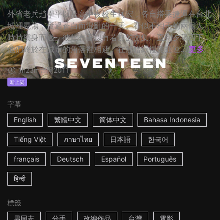
外省老兵趙學平以及高中夜校生阿宏，各自搭乘捷運在台北
城裡晃蕩，度過蒼白而混亂的一天。看似不相干的兩個人，
時時擦身而過，彼此有著似有若無的交集。直到夕陽西下，
他們終於在城市的角落裡相遇。在那錯綜複雜捷運...
更多
1h23m
台灣
2011
新上架
字幕
English
繁體中文
简体中文
Bahasa Indonesia
Tiếng Việt
ภาษาไทย
日本語
한국어
français
Deutsch
Español
Português
हिन्दी
標籤
男同志
分手
改編作品
台灣
電影