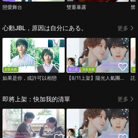
戀愛舞台
雙重暴露
禁
心動JBL，原因は自分にある。
更多
首集免費
新上架
首集免費
首
如果是你，或許可以相戀
【8/11上架】陽光人氣團中的芹澤，在我面前卻有點不對勁
託
即將上架：快加我的清單
更多