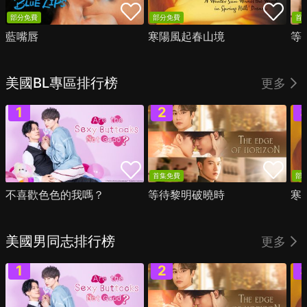
部分免費
部分免費
首
藍嘴唇
寒陽風起春山境
等
美國BL專區排行榜
更多
首集免費
部
不喜歡色色的我嗎？
等待黎明破曉時
寒
美國男同志排行榜
更多