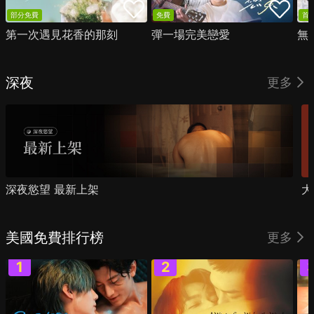
部分免費
免費
首
第一次遇見花香的那刻
彈一場完美戀愛
無
深夜
更多
深夜慾望 最新上架
大
美國免費排行榜
更多