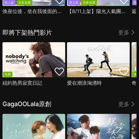
新上架
首集免費
新上架
首集免費
新
換座位後，坐在我後面的男生好像喜歡我
【8/11上架】陽光人氣團中的芹澤，在我面前卻有點不對勁
返
即將下架熱門影片
更多
免費
免
紐約熟男寂寞日記
愛在潮浪洶湧時
奇
GagaOOLala原創
更多