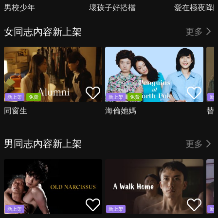
男校少年
壞孩子好搭檔
愛在極夜降
女同志內容新上架
更多
新上架
免費
新上架
免費
新
同窗生
海倫她媽
替
男同志內容新上架
更多
新上架
新上架
新