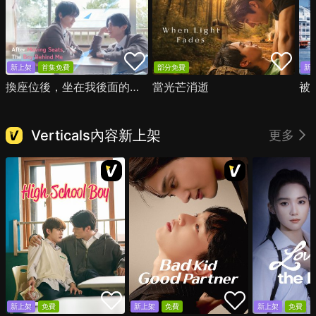
新上架
首集免費
部分免費
新
換座位後，坐在我後面的男生好像喜歡我
當光芒消逝
被
Verticals內容新上架
更多
新上架
免費
新上架
免費
新上架
免費