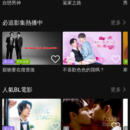
自戀男神
返家之路
男
必追影集熱播中
更多
新上架
部分免費
部
親吻要在搜查後
不喜歡色色的我嗎？
寒
人氣BL電影
更多
新上架
限
限