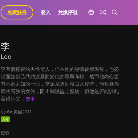
免費註冊
登入
兌換序號
李
Lee
李有個秘密的男性情人，但在他的戀情被發現後，他必
須面臨自己武功派系對於他的嚴厲考驗，然而他內心更
有不為人知的一面，當派系遭到竊賊入侵時，他化身為
武功高強的女俠，阻止竊賊盜走聖物，但他是否能以此
贏得師父...
更多
6m
美國
2011
免費
標籤