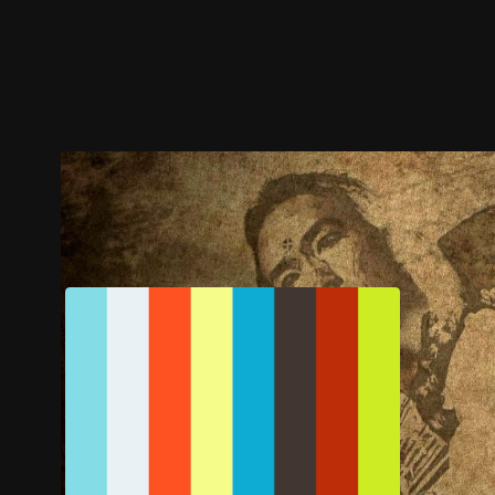
預告
劇照
推薦影片
劇情介紹