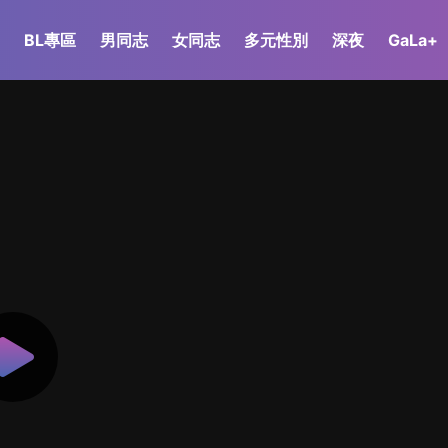
BL專區
男同志
女同志
多元性別
深夜
GaLa+