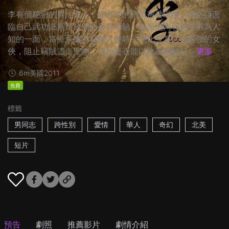
李有個秘密的男性情人，但在他的戀情被發現後，他必須面
臨自己武功派系對於他的嚴厲考驗，然而他內心更有不為人
知的一面，當派系遭到竊賊入侵時，他化身為武功高強的女
俠，阻止竊賊盜走聖物，但他是否能以此贏得師父...
更多
6m
美國
2011
免費
標籤
男同志
跨性別
愛情
華人
奇幻
北美
短片
預告
劇照
推薦影片
劇情介紹