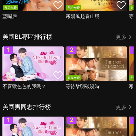
部分免費
部分免費
首
藍嘴唇
寒陽風起春山境
等
美國BL專區排行榜
更多
首集免費
部
不喜歡色色的我嗎？
等待黎明破曉時
寒
美國男同志排行榜
更多