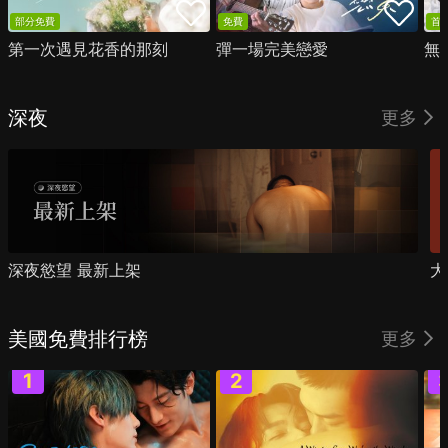
部分免費
免費
首
第一次遇見花香的那刻
彈一場完美戀愛
無
深夜
更多
深夜慾望 最新上架
大
美國免費排行榜
更多