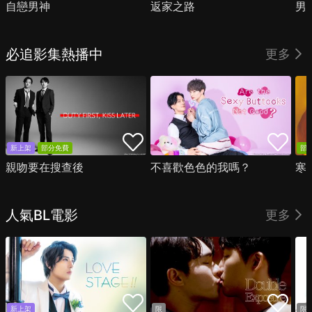
自戀男神
返家之路
男
必追影集熱播中
更多
新上架
部分免費
部
親吻要在搜查後
不喜歡色色的我嗎？
寒
人氣BL電影
更多
新上架
限
限