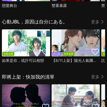
戀愛舞台
雙重暴露
禁
心動JBL，原因は自分にある。
更多
首集免費
新上架
首集免費
首
如果是你，或許可以相戀
【8/11上架】陽光人氣團中的芹澤，在我面前卻有點不對勁
託
即將上架：快加我的清單
更多