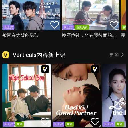
新上架
新上架
首集免費
部
被困在大阪的男孩
換座位後，坐在我後面的男生好像喜歡我
寒
Verticals內容新上架
更多
新上架
免費
新上架
免費
新上架
免費