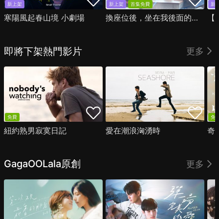
新上架
新上架
首集免費
新
寒陽風起春山境 小劇場
換座位後，坐在我後面的男生好像喜歡我
即將下架熱門影片
更多
免費
免
紐約熟男寂寞日記
愛在潮浪洶湧時
奇
GagaOOLala原創
更多