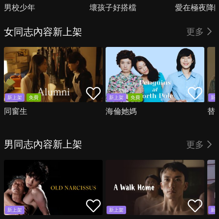
男校少年
壞孩子好搭檔
愛在極夜降
女同志內容新上架
更多
新上架
免費
新上架
免費
新
同窗生
海倫她媽
替
男同志內容新上架
更多
新上架
新上架
新