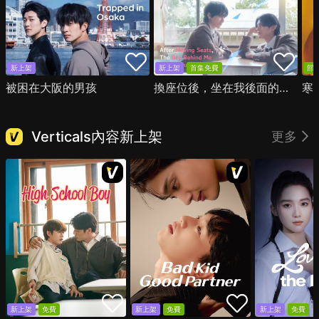
新上架
新上架
首集免費
部
被困在大阪的男孩
換座位後，坐在我後面的男生好像喜歡我
寒
Verticals內容新上架
更多
新上架
免費
新上架
免費
新上架
免費