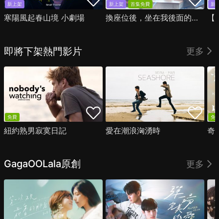
新上架
新上架
首集免費
新
寒陽風起春山境 小劇場
換座位後，坐在我後面的男生好像喜歡我
即將下架熱門影片
更多
免費
免
紐約熟男寂寞日記
愛在潮浪洶湧時
奇
GagaOOLala原創
更多