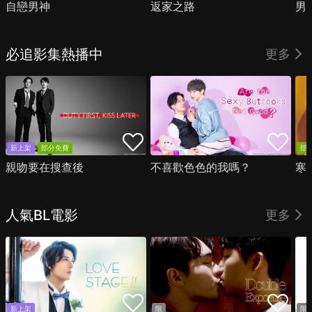
自戀男神
返家之路
男
必追影集熱播中
更多
新上架
部分免費
部
親吻要在搜查後
不喜歡色色的我嗎？
寒
人氣BL電影
更多
新上架
限
限