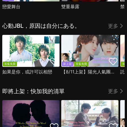
戀愛舞台
雙重暴露
禁
心動JBL，原因は自分にある。
更多
首集免費
新上架
首集免費
首
如果是你，或許可以相戀
【8/11上架】陽光人氣團中的芹澤，在我面前卻有點不對勁
託
即將上架：快加我的清單
更多