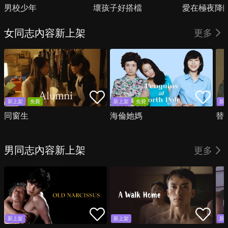
男校少年
壞孩子好搭檔
愛在極夜降
女同志內容新上架
更多
新上架
免費
新上架
免費
新
同窗生
海倫她媽
替
男同志內容新上架
更多
新上架
新上架
新