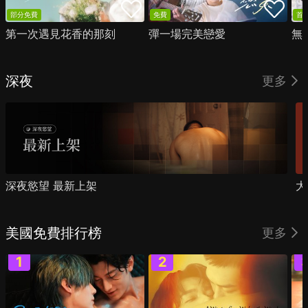
部分免費
免費
首
第一次遇見花香的那刻
彈一場完美戀愛
無
深夜
更多
深夜慾望 最新上架
大
美國免費排行榜
更多