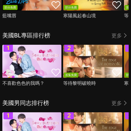
部分免費
部分免費
首
藍嘴唇
寒陽風起春山境
等
美國BL專區排行榜
更多
首集免費
部
不喜歡色色的我嗎？
等待黎明破曉時
寒
美國男同志排行榜
更多