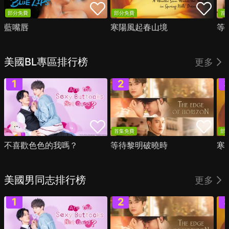
部分免費
部分免費
首
藍嘴唇
寒陽風起春山境
等
美國BL專區排行榜
更多
首集免費
部
不喜歡色色的我嗎？
等待黎明破曉時
寒
美國男同志排行榜
更多