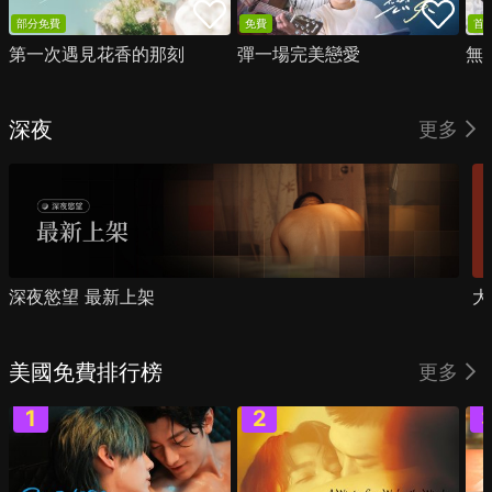
部分免費
免費
首
第一次遇見花香的那刻
彈一場完美戀愛
無
深夜
更多
深夜慾望 最新上架
大
美國免費排行榜
更多