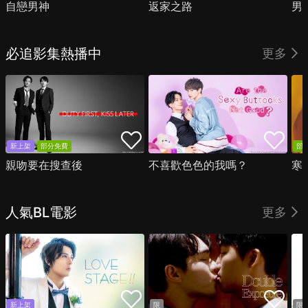
自戀男神
返家之路
男
必追影集熱播中
更多
新上架
部分免費
部
親吻要在搜查後
不喜歡色色的我嗎？
寒
人氣BL電影
更多
新上架
限
限