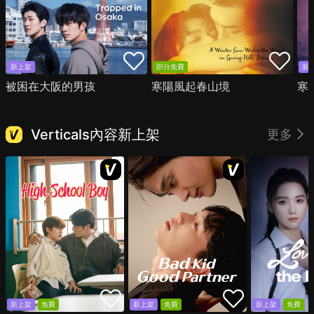
新上架
部分免費
新
被困在大阪的男孩
寒陽風起春山境
寒
Verticals內容新上架
更多
新上架
免費
新上架
免費
新上架
免費