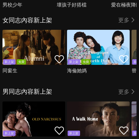
男校少年
壞孩子好搭檔
愛在極夜降
女同志內容新上架
更多
新上架
免費
新上架
免費
新
同窗生
海倫她媽
替
男同志內容新上架
更多
新上架
新上架
新