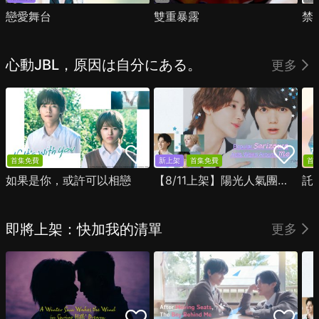
戀愛舞台
雙重暴露
禁
心動JBL，原因は自分にある。
更多
首集免費
新上架
首集免費
首
如果是你，或許可以相戀
【8/11上架】陽光人氣團中的芹澤，在我面前卻有點不對勁
託
即將上架：快加我的清單
更多