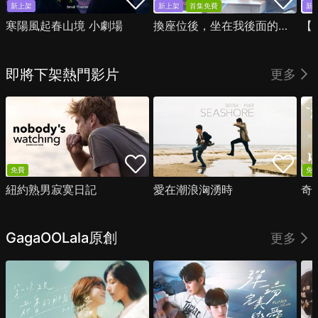
新上架
新上架
首集免費
新
寒陽風起春山境 小劇場
換座位後，坐在我後面的男生好像喜歡我
即將下架熱門影片
更多
免費
免
紐約熟男寂寞日記
愛在潮浪洶湧時
奇
GagaOOLala原創
更多